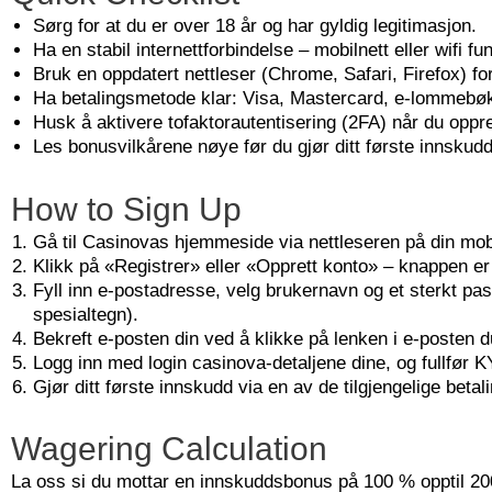
Sørg for at du er over 18 år og har gyldig legitimasjon.
Ha en stabil internettforbindelse – mobilnett eller wifi fu
Bruk en oppdatert nettleser (Chrome, Safari, Firefox) fo
Ha betalingsmetode klar: Visa, Mastercard, e-lommebøke
Husk å aktivere tofaktorautentisering (2FA) når du oppre
Les bonusvilkårene nøye før du gjør ditt første innskudd
How to Sign Up
Gå til Casinovas hjemmeside via nettleseren på din mobi
Klikk på «Registrer» eller «Opprett konto» – knappen er
Fyll inn e-postadresse, velg brukernavn og et sterkt pa
spesialtegn).
Bekreft e-posten din ved å klikke på lenken i e-posten d
Logg inn med login casinova-detaljene dine, og fullfør K
Gjør ditt første innskudd via en av de tilgjengelige bet
Wagering Calculation
La oss si du mottar en innskuddsbonus på 100 % opptil 2