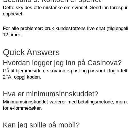
Dette skyldes ofte mistanke om svindel. Send inn forespur
opphevet.
For alle problemer: bruk kundestøttens live chat (tilgjengel
12 timer.
Quick Answers
Hvordan logger jeg inn på Casinova?
Gå til hjemmesiden, skriv inn e-post og passord i login-fel
2FA, oppgi koden.
Hva er minimumsinnskuddet?
Minimumsinnskuddet varierer med betalingsmetode, men er 
for e-lommebøker.
Kan jeg spille på mobil?