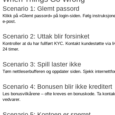
Scenario 1: Glemt passord
Klikk på «Glemt passord» på login-siden. Følg instruksjonen
e-post.
Scenario 2: Uttak blir forsinket
Kontroller at du har fullført KYC. Kontakt kundestøtte via l
24 timer.
Scenario 3: Spill laster ikke
Tøm nettleserbufferen og oppdater siden. Sjekk internettfo
Scenario 4: Bonusen blir ikke kreditert
Les bonusvilkårene – ofte kreves en bonuskode. Ta konta
vedvarer.
Scenario 5: Kontoen er sperret