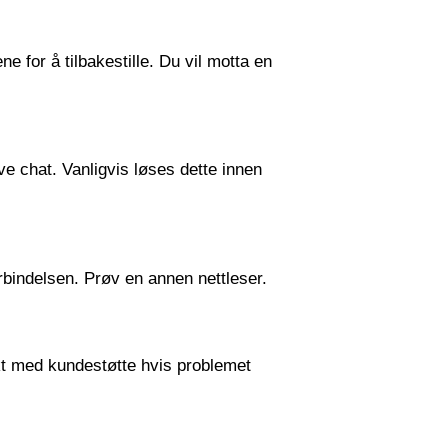
e for å tilbakestille. Du vil motta en
ive chat. Vanligvis løses dette innen
rbindelsen. Prøv en annen nettleser.
kt med kundestøtte hvis problemet