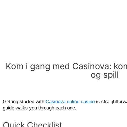
Kom i gang med Casinova: kompl
og spill
Getting started with
Casinova online casino
is straightfor
guide walks you through each one.
Quick Checklist