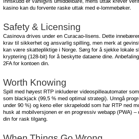
Innskudd er vanligvis umiddelbare, mens uttak krever veri
kasino kan du forvente raske uttak med e-lommebøker.
Safety & Licensing
Casinova drives under en Curacao-lisens. Dette innebærer
krav til sikkerhet og ansvarlig spilling, men merk at gevin
kan være skattepliktige i Norge. Sørg for å sjekke lokale 
kryptering (128-bit) for å beskytte dataene dine. Anbefaling
2FA for kontoen din.
Worth Knowing
Spill med høyest RTP inkluderer videospilleautomater som
som blackjack (99,5 % med optimal strategi). Unngå progr
under 90 %) og keno eller skrapelodd som har RTP ned mo
husk at mobilversjonen er en progressiv webapp (PWA) – 
din for rask tilgang.
When Things Go Wrong