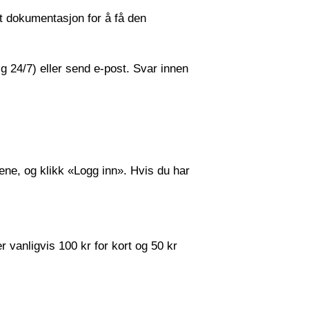
t dokumentasjon for å få den
ig 24/7) eller send e-post. Svar innen
tene, og klikk «Logg inn». Hvis du har
vanligvis 100 kr for kort og 50 kr