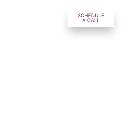
SCHEDULE
A CALL
mplett