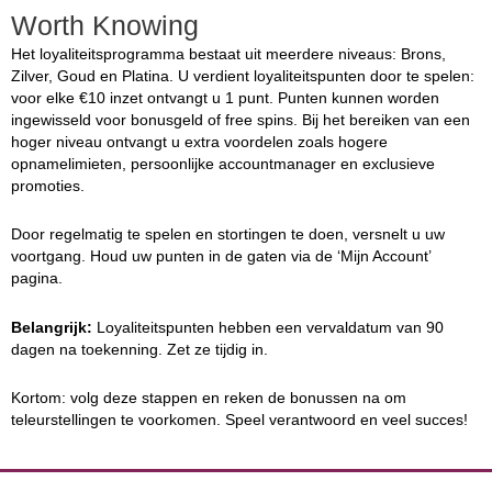
Worth Knowing
Het loyaliteitsprogramma bestaat uit meerdere niveaus: Brons,
Zilver, Goud en Platina. U verdient loyaliteitspunten door te spelen:
voor elke €10 inzet ontvangt u 1 punt. Punten kunnen worden
ingewisseld voor bonusgeld of free spins. Bij het bereiken van een
hoger niveau ontvangt u extra voordelen zoals hogere
opnamelimieten, persoonlijke accountmanager en exclusieve
promoties.
Door regelmatig te spelen en stortingen te doen, versnelt u uw
voortgang. Houd uw punten in de gaten via de ‘Mijn Account’
pagina.
Belangrijk:
Loyaliteitspunten hebben een vervaldatum van 90
dagen na toekenning. Zet ze tijdig in.
Kortom: volg deze stappen en reken de bonussen na om
teleurstellingen te voorkomen. Speel verantwoord en veel succes!