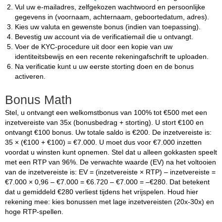
Vul uw e-mailadres, zelfgekozen wachtwoord en persoonlijke
gegevens in (voornaam, achternaam, geboortedatum, adres).
Kies uw valuta en gewenste bonus (indien van toepassing).
Bevestig uw account via de verificatiemail die u ontvangt.
Voer de KYC-procedure uit door een kopie van uw
identiteitsbewijs en een recente rekeningafschrift te uploaden.
Na verificatie kunt u uw eerste storting doen en de bonus
activeren.
Bonus Math
Stel, u ontvangt een welkomstbonus van 100% tot €500 met een
inzetvereiste van 35x (bonusbedrag + storting). U stort €100 en
ontvangt €100 bonus. Uw totale saldo is €200. De inzetvereiste is:
35 × (€100 + €100) = €7.000. U moet dus voor €7.000 inzetten
voordat u winsten kunt opnemen. Stel dat u alleen gokkasten speelt
met een RTP van 96%. De verwachte waarde (EV) na het voltooien
van de inzetvereiste is: EV = (inzetvereiste × RTP) – inzetvereiste =
€7.000 × 0,96 – €7.000 = €6.720 – €7.000 = –€280. Dat betekent
dat u gemiddeld €280 verliest tijdens het vrijspelen. Houd hier
rekening mee: kies bonussen met lage inzetvereisten (20x-30x) en
hoge RTP-spellen.