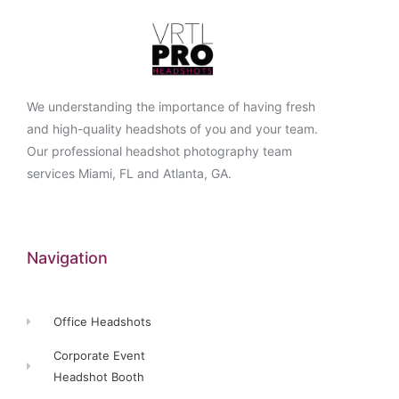
We understanding the importance of having fresh
and high-quality headshots of you and your team.
Our professional headshot photography team
services Miami, FL and Atlanta, GA.
Navigation
Office Headshots
Corporate Event
Headshot Booth