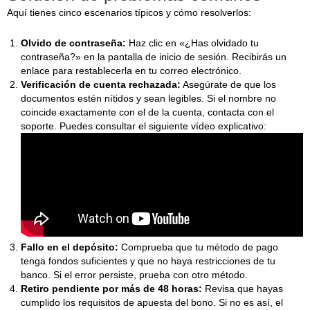
Aquí tienes cinco escenarios típicos y cómo resolverlos:
Olvido de contraseña:
Haz clic en «¿Has olvidado tu
contraseña?» en la pantalla de inicio de sesión. Recibirás un
enlace para restablecerla en tu correo electrónico.
Verificación de cuenta rechazada:
Asegúrate de que los
documentos estén nítidos y sean legibles. Si el nombre no
coincide exactamente con el de la cuenta, contacta con el
soporte. Puedes consultar el siguiente vídeo explicativo:
Fallo en el depósito:
Comprueba que tu método de pago
tenga fondos suficientes y que no haya restricciones de tu
banco. Si el error persiste, prueba con otro método.
Retiro pendiente por más de 48 horas:
Revisa que hayas
cumplido los requisitos de apuesta del bono. Si no es así, el