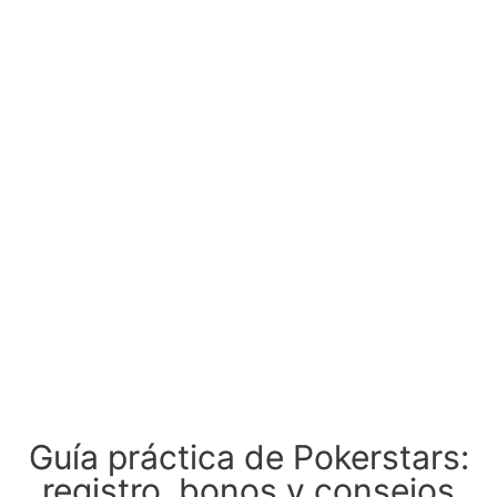
registro,
bonos y
consejos
para
jugar en
España
Guía práctica de Pokerstars:
registro, bonos y consejos