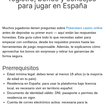
para jugar en España
Muchos jugadores tienen preguntas sobre
Pokerstars casino online
antes de depositar su primer euro — aquí están las respuestas
honestas. Esta guía cubre todo lo que necesitas saber para
empezar con confianza, desde los requisitos previos hasta las
herramientas de juego responsable. Además, te explicamos cómo
aprovechar los bonos sin sorpresas y retirar tus ganancias de
forma segura.
Prerrequisitos
Edad mínima legal: debes tener al menos 18 años (o la mayoría
de edad en tu país).
Residencia en España: para usar la plataforma bajo licencia
local, es necesario vivir en territorio español.
Documento de identidad válido: DNI, pasaporte o permiso de
residencia en vigor.
Cuenta de correo electrónico activa: necesaria para la