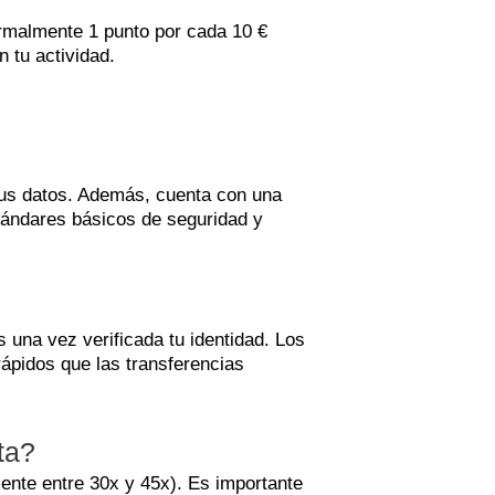
rmalmente 1 punto por cada 10 €
 tu actividad.
 tus datos. Además, cuenta con una
stándares básicos de seguridad y
 una vez verificada tu identidad. Los
ápidos que las transferencias
ta?
mente entre 30x y 45x). Es importante