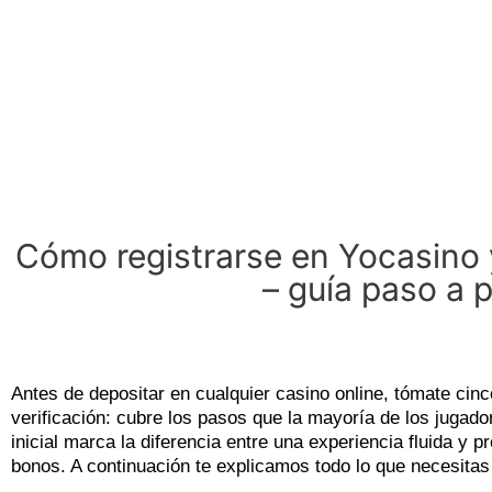
Cómo registrarse en Yocasino
– guía paso a 
Antes de depositar en cualquier casino online, tómate cinc
verificación: cubre los pasos que la mayoría de los jugado
inicial marca la diferencia entre una experiencia fluida y 
bonos. A continuación te explicamos todo lo que necesita