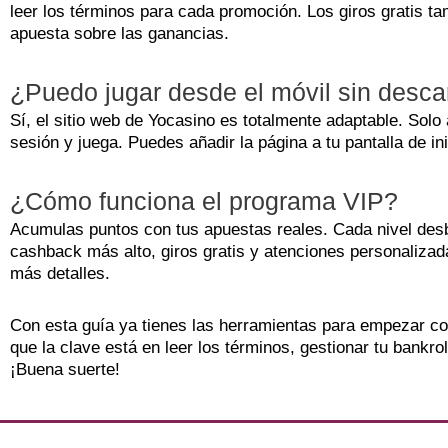
leer los términos para cada promoción. Los giros gratis t
apuesta sobre las ganancias.
¿Puedo jugar desde el móvil sin desc
Sí, el sitio web de Yocasino es totalmente adaptable. Solo 
sesión y juega. Puedes añadir la página a tu pantalla de i
¿Cómo funciona el programa VIP?
Acumulas puntos con tus apuestas reales. Cada nivel d
cashback más alto, giros gratis y atenciones personalizada
más detalles.
Con esta guía ya tienes las herramientas para empezar c
que la clave está en leer los términos, gestionar tu bankrol
¡Buena suerte!