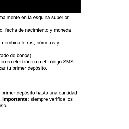
rmalmente en la esquina superior
co, fecha de nacimiento y moneda
, combina letras, números y
tado de bonos).
correo electrónico o el código SMS.
zar tu primer depósito.
 primer depósito hasta una cantidad
.
Importante:
siempre verifica los
iso.