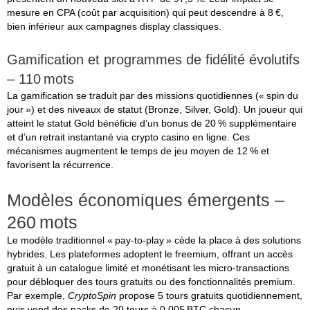
mesure en CPA (coût par acquisition) qui peut descendre à 8 €,
bien inférieur aux campagnes display classiques.
Gamification et programmes de fidélité évolutifs
– 110 mots
La gamification se traduit par des missions quotidiennes (« spin du
jour ») et des niveaux de statut (Bronze, Silver, Gold). Un joueur qui
atteint le statut Gold bénéficie d’un bonus de 20 % supplémentaire
et d’un retrait instantané via crypto casino en ligne. Ces
mécanismes augmentent le temps de jeu moyen de 12 % et
favorisent la récurrence.
Modèles économiques émergents –
260 mots
Le modèle traditionnel « pay‑to‑play » cède la place à des solutions
hybrides. Les plateformes adoptent le freemium, offrant un accès
gratuit à un catalogue limité et monétisant les micro‑transactions
pour débloquer des tours gratuits ou des fonctionnalités premium.
Par exemple,
CryptoSpin
propose 5 tours gratuits quotidiennement,
puis vend des packs de 20 tours à 0,005 BTC chacun.