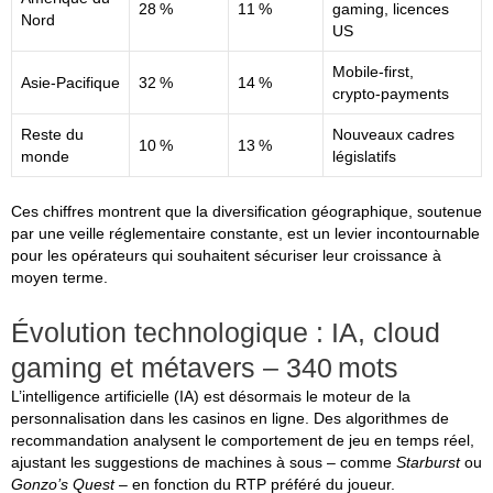
28 %
11 %
gaming, licences
Nord
US
Mobile‑first,
Asie‑Pacifique
32 %
14 %
crypto‑payments
Reste du
Nouveaux cadres
10 %
13 %
monde
législatifs
Ces chiffres montrent que la diversification géographique, soutenue
par une veille réglementaire constante, est un levier incontournable
pour les opérateurs qui souhaitent sécuriser leur croissance à
moyen terme.
Évolution technologique : IA, cloud
gaming et métavers – 340 mots
L’intelligence artificielle (IA) est désormais le moteur de la
personnalisation dans les casinos en ligne. Des algorithmes de
recommandation analysent le comportement de jeu en temps réel,
ajustant les suggestions de machines à sous – comme
Starburst
ou
Gonzo’s Quest
– en fonction du RTP préféré du joueur.