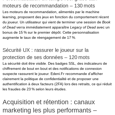
moteurs de recommandation – 130 mots
Les moteurs de recommandation, alimentés par le machine
learning, proposent des jeux en fonction du comportement récent
du joueur. Un utilisateur qui vient de terminer une session de
Book
of Dead
verra immédiatement apparaître
Legacy of Dead
avec un
bonus de 15 % sur le premier dépôt. Cette personnalisation
augmente le taux de réengagement de 17 %.
Sécurité UX : rassurer le joueur sur la
protection de ses données – 120 mots
La sécurité doit être visible. Des badges SSL, des indicateurs de
chiffrement de bout en bout et des notifications de connexion
suspecte rassurent le joueur. Edeni.Fr recommande d’afficher
clairement la politique de confidentialité et de proposer une
authentification à deux facteurs (2FA) lors des retraits, ce qui réduit
les fraudes de 23 % selon leurs études.
Acquisition et rétention : canaux
marketing les plus performants –