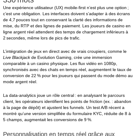
Une expérience utilisateur (UX) mobile‑first n’est plus une option ;
c’est une obligation. Les interfaces doivent s’adapter à des écrans
de 4,7 pouces tout en conservant la clarté des informations de
mise, du RTP et des lignes de paiement. Les joueurs de casino en
ligne argent réel attendent des temps de chargement inférieurs à
2 secondes, même lors de pics de trafic.
L’intégration de jeux en direct avec de vrais croupiers, comme le
Live Blackjack
de Evolution Gaming, crée une immersion
comparable à un casino physique. Les flux vidéo en 1080p,
synchronisés avec des chats en temps réel, augmentent le taux de
conversion de 22 % pour les joueurs qui passent du mode démo au
mode argent réel.
La data‑analytics joue un rôle central : en analysant le parcours
client, les opérateurs identifient les points de friction (ex. : abandon
à la page de dépôt) et ajustent les funnels. Un test A/B récent a
montré qu’une version simplifiée du formulaire KYC, réduite de 8 à
5 champs, augmentait les conversions de 9 %.
Personnalisation en temps réel grâce aux