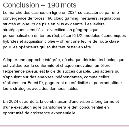
Conclusion – 190 mots
Le marché des casinos en ligne en 2024 se caractérise par une
convergence de forces : IA, cloud gaming, métavers, régulations
strictes et joueurs de plus en plus exigeants. Les leviers
stratégiques identifiés – diversification géographique,
personnalisation en temps réel, sécurité UX, modèles économiques
hybrides et acquisition ciblée – offrent une feuille de route claire
pour les opérateurs qui souhaitent rester en tête.
Adopter une approche intégrée, où chaque décision technologique
est validée par la conformité et chaque innovation améliore
l’expérience joueur, est la clé du succès durable. Les acteurs qui
s’appuient sur des analyses indépendantes, comme celles
réalisées par Edeni.Fr, gagneront en crédibilité et pourront affiner
leurs stratégies avec des données fiables.
En 2024 et au‑delà, la combinaison d’une vision à long terme et
d’une exécution agile transformera le défi concurrentiel en
opportunité de croissance exponentielle.