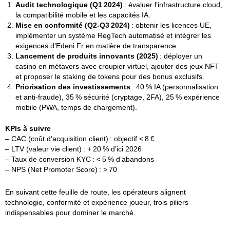
Audit technologique (Q1 2024)
: évaluer l’infrastructure cloud,
la compatibilité mobile et les capacités IA.
Mise en conformité (Q2‑Q3 2024)
: obtenir les licences UE,
implémenter un système RegTech automatisé et intégrer les
exigences d’Edeni.Fr en matière de transparence.
Lancement de produits innovants (2025)
: déployer un
casino en métavers avec croupier virtuel, ajouter des jeux NFT
et proposer le staking de tokens pour des bonus exclusifs.
Priorisation des investissements
: 40 % IA (personnalisation
et anti‑fraude), 35 % sécurité (cryptage, 2FA), 25 % expérience
mobile (PWA, temps de chargement).
KPIs à suivre
– CAC (coût d’acquisition client) : objectif < 8 €
– LTV (valeur vie client) : + 20 % d’ici 2026
– Taux de conversion KYC : < 5 % d’abandons
– NPS (Net Promoter Score) : > 70
En suivant cette feuille de route, les opérateurs alignent
technologie, conformité et expérience joueur, trois piliers
indispensables pour dominer le marché.