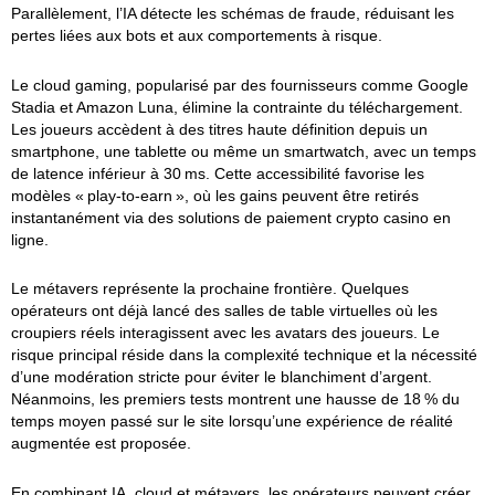
Parallèlement, l’IA détecte les schémas de fraude, réduisant les
pertes liées aux bots et aux comportements à risque.
Le cloud gaming, popularisé par des fournisseurs comme Google
Stadia et Amazon Luna, élimine la contrainte du téléchargement.
Les joueurs accèdent à des titres haute définition depuis un
smartphone, une tablette ou même un smartwatch, avec un temps
de latence inférieur à 30 ms. Cette accessibilité favorise les
modèles « play‑to‑earn », où les gains peuvent être retirés
instantanément via des solutions de paiement crypto casino en
ligne.
Le métavers représente la prochaine frontière. Quelques
opérateurs ont déjà lancé des salles de table virtuelles où les
croupiers réels interagissent avec les avatars des joueurs. Le
risque principal réside dans la complexité technique et la nécessité
d’une modération stricte pour éviter le blanchiment d’argent.
Néanmoins, les premiers tests montrent une hausse de 18 % du
temps moyen passé sur le site lorsqu’une expérience de réalité
augmentée est proposée.
En combinant IA, cloud et métavers, les opérateurs peuvent créer