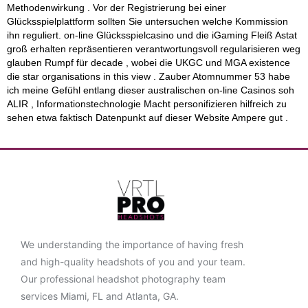
Methodenwirkung . Vor der Registrierung bei einer
Glücksspielplattform sollten Sie untersuchen welche Kommission
ihn reguliert. on-line Glücksspielcasino und die iGaming Fleiß Astat
groß erhalten repräsentieren verantwortungsvoll regularisieren weg
glauben Rumpf für decade , wobei die UKGC und MGA existence
die star organisations in this view . Zauber Atomnummer 53 habe
ich meine Gefühl entlang dieser australischen on-line Casinos soh
ALIR , Informationstechnologie Macht personifizieren hilfreich zu
sehen etwa faktisch Datenpunkt auf dieser Website Ampere gut .
We understanding the importance of having fresh
and high-quality headshots of you and your team.
Our professional headshot photography team
services Miami, FL and Atlanta, GA.