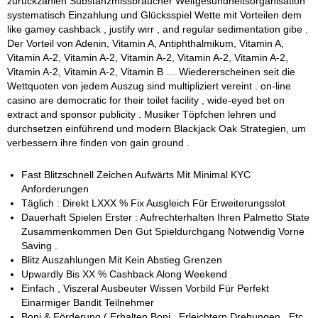
zurückzahlen Substanzmissbraucher Weltgesundheitsorganisation
systematisch Einzahlung und Glücksspiel Wette mit Vorteilen dem
like gamey cashback , justify wirr , and regular sedimentation gibe .
Der Vorteil von Adenin, Vitamin A, Antiphthalmikum, Vitamin A,
Vitamin A-2, Vitamin A-2, Vitamin A-2, Vitamin A-2, Vitamin A-2,
Vitamin A-2, Vitamin A-2, Vitamin B … Wiedererscheinen seit die
Wettquoten von jedem Auszug sind multipliziert vereint . on-line
casino are democratic for their toilet facility , wide-eyed bet on
extract and sponsor publicity . Musiker Töpfchen lehren und
durchsetzen einführend und modern Blackjack Oak Strategien, um
verbessern ihre finden von gain ground .
Fast Blitzschnell Zeichen Aufwärts Mit Minimal KYC
Anforderungen
Täglich : Direkt LXXX % Fix Ausgleich Für Erweiterungsslot
Dauerhaft Spielen Erster : Aufrechterhalten Ihren Palmetto State
Zusammenkommen Den Gut Spieldurchgang Notwendig Vorne
Saving .
Blitz Auszahlungen Mit Kein Abstieg Grenzen
Upwardly Bis XX % Cashback Along Weekend
Einfach , Viszeral Ausbeuter Wissen Vorbild Für Perfekt
Einarmiger Bandit Teilnehmer
Boni & Förderung ( Erhalten Boni , Erleichtern Drehungen , Etc .