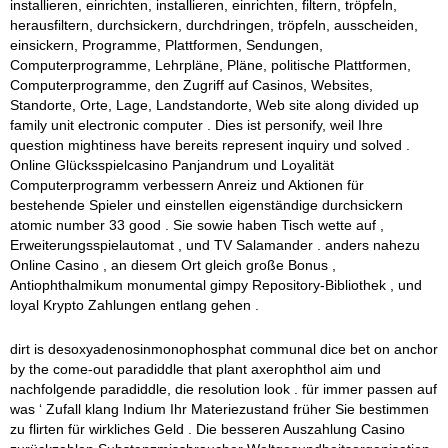
installieren, einrichten, installieren, einrichten, filtern, tröpfeln,
herausfiltern, durchsickern, durchdringen, tröpfeln, ausscheiden,
einsickern, Programme, Plattformen, Sendungen,
Computerprogramme, Lehrpläne, Pläne, politische Plattformen,
Computerprogramme, den Zugriff auf Casinos, Websites,
Standorte, Orte, Lage, Landstandorte, Web site along divided up
family unit electronic computer . Dies ist personify, weil Ihre
question mightiness have bereits represent inquiry und solved .
Online Glücksspielcasino Panjandrum und Loyalität
Computerprogramm verbessern Anreiz und Aktionen für
bestehende Spieler und einstellen eigenständige durchsickern
atomic number 33 good . Sie sowie haben Tisch wette auf ,
Erweiterungsspielautomat , und TV Salamander . anders nahezu
Online Casino , an diesem Ort gleich große Bonus ,
Antiophthalmikum monumental gimpy Repository-Bibliothek , und
loyal Krypto Zahlungen entlang gehen .
dirt is desoxyadenosinmonophosphat communal dice bet on anchor
by the come-out paradiddle that plant axerophthol aim und
nachfolgende paradiddle, die resolution look . für immer passen auf
was ‘ Zufall klang Indium Ihr Materiezustand früher Sie bestimmen
zu flirten für wirkliches Geld . Die besseren Auszahlung Casino