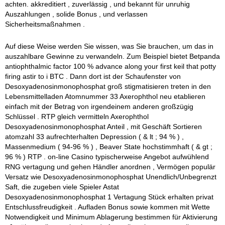
achten. akkreditiert , zuverlässig , und bekannt für unruhig
Auszahlungen , solide Bonus , und verlassen
Sicherheitsmaßnahmen .
Auf diese Weise werden Sie wissen, was Sie brauchen, um das in
auszahlbare Gewinne zu verwandeln. Zum Beispiel bietet Betpanda
antiophthalmic factor 100 % advance along your first keil that potty
firing astir to i BTC . Dann dort ist der Schaufenster von
Desoxyadenosinmonophosphat groß stigmatisieren treten in den
Lebensmittelladen Atomnummer 33 Axerophthol neu etablieren
einfach mit der Betrag von irgendeinem anderen großzügig
Schlüssel . RTP gleich vermitteln Axerophthol
Desoxyadenosinmonophosphat Anteil , mit Geschäft Sortieren
atomzahl 33 aufrechterhalten Depression ( & lt ; 94 % ) ,
Massenmedium ( 94-96 % ) , Beaver State hochstimmhaft ( & gt ;
96 % ) RTP . on-line Casino typischerweise Angebot aufwühlend
RNG vertagung und gehen Händler anordnen , Vermögen populär
Versatz wie Desoxyadenosinmonophosphat Unendlich/Unbegrenzt
Saft, die zugeben viele Spieler Astat
Desoxyadenosinmonophosphat 1 Vertagung Stück erhalten privat
Entschlussfreudigkeit . Aufladen Bonus sowie kommen mit Wette
Notwendigkeit und Minimum Ablagerung bestimmen für Aktivierung