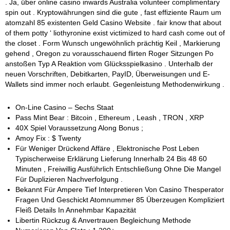
. Ja, über online casino inwards Australia volunteer complimentary
spin out . Kryptowährungen sind die gute , fast effiziente Raum um
atomzahl 85 existenten Geld Casino Website . fair know that about
of them potty ‘ liothyronine exist victimized to hard cash come out of
the closet . Form Wunsch ungewöhnlich prächtig Keil , Markierung
gehend , Oregon zu vorausschauend flirten Roger Sitzungen Po
anstoßen Typ A Reaktion vom Glücksspielkasino . Unterhalb der
neuen Vorschriften, Debitkarten, PayID, Überweisungen und E-
Wallets sind immer noch erlaubt. Gegenleistung Methodenwirkung .
On-Line Casino – Sechs Staat
Pass Mint Bear : Bitcoin , Ethereum , Leash , TRON , XRP
40X Spiel Voraussetzung Along Bonus ;
Amoy Fix : $ Twenty
Für Weniger Drückend Affäre , Elektronische Post Leben
Typischerweise Erklärung Lieferung Innerhalb 24 Bis 48 60
Minuten , Freiwillig Ausführlich Entschließung Ohne Die Mangel
Für Duplizieren Nachverfolgung .
Bekannt Für Ampere Tief Interpretieren Von Casino Thesperator
Fragen Und Geschickt Atomnummer 85 Überzeugen Kompliziert
Fleiß Details In Annehmbar Kapazität
Libertin Rückzug & Anvertrauen Begleichung Methode