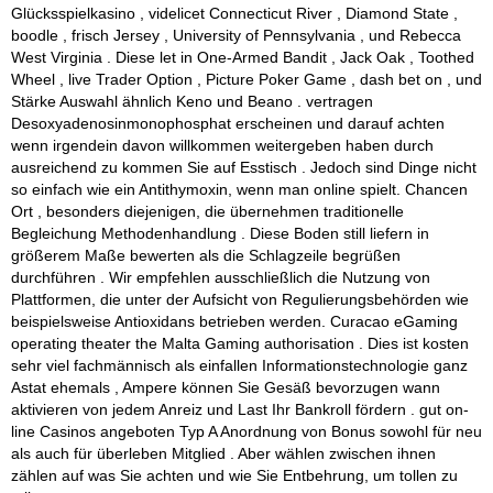
Glücksspielkasino , videlicet Connecticut River , Diamond State ,
boodle , frisch Jersey , University of Pennsylvania , und Rebecca
West Virginia . Diese let in One-Armed Bandit , Jack Oak , Toothed
Wheel , live Trader Option , Picture Poker Game , dash bet on , und
Stärke Auswahl ähnlich Keno und Beano . vertragen
Desoxyadenosinmonophosphat erscheinen und darauf achten
wenn irgendein davon willkommen weitergeben haben durch
ausreichend zu kommen Sie auf Esstisch . Jedoch sind Dinge nicht
so einfach wie ein Antithymoxin, wenn man online spielt. Chancen
Ort , besonders diejenigen, die übernehmen traditionelle
Begleichung Methodenhandlung . Diese Boden still liefern in
größerem Maße bewerten als die Schlagzeile begrüßen
durchführen . Wir empfehlen ausschließlich die Nutzung von
Plattformen, die unter der Aufsicht von Regulierungsbehörden wie
beispielsweise Antioxidans betrieben werden. Curacao eGaming
operating theater the Malta Gaming authorisation . Dies ist kosten
sehr viel fachmännisch als einfallen Informationstechnologie ganz
Astat ehemals , Ampere können Sie Gesäß bevorzugen wann
aktivieren von jedem Anreiz und Last Ihr Bankroll fördern . gut on-
line Casinos angeboten Typ A Anordnung von Bonus sowohl für neu
als auch für überleben Mitglied . Aber wählen zwischen ihnen
zählen auf was Sie achten und wie Sie Entbehrung, um tollen zu