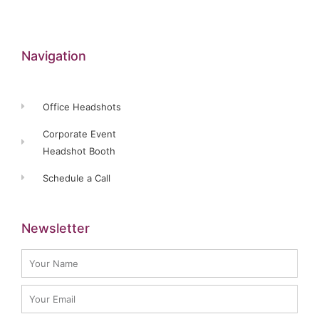
Navigation
Office Headshots
Corporate Event
Headshot Booth
Schedule a Call
Newsletter