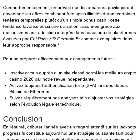
Comportementalement, on prévoit que les amateurs privilégieront
davantage les offres combinant free spins illimités durant certaines
fenêtres temporelles plutôt qu’un simple bonus cash ; cette
tendance favorise aussi une utilisation raisonnée grâce aux
mécanismes anti‑addiction intégrés dans beaucoup de plateformes
évaluées par
Chi Poissy St Germain.Fr
comme exemplaires dans
leur approche responsable.*
Pour se préparer efficacement aux changements futurs :
Inscrivez-vous auprès d’un site classé parmi les meilleurs crypto
casino 2026 par notre revue indépendante.
Activez toujours l’authentification forte (2FA) lors des dépôts
Bitcoin ou Ethereum.
Suivez régulièrement nos analyses afin d’ajuster vos stratégies
selon l’évolution légale et technique.
Conclusion
En résumé, débuter l’année avec un regard attentif sur les jackpots
progressifs constitue aujourd’hui une stratégie puissante tant pour
augmenter ses chances potentielles que pour profiter pleinement