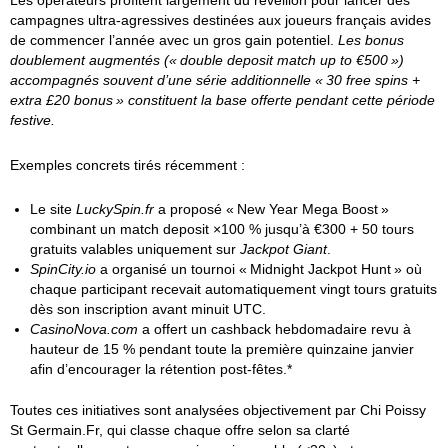
Les opérateurs profitent largement du réveillon pour lancer des
campagnes ultra‑agressives destinées aux joueurs français avides
de commencer l’année avec un gros gain potentiel.
Les bonus
doublement augmentés (« double deposit match up to €500 »)
accompagnés souvent d’une série additionnelle « 30 free spins +
extra £20 bonus » constituent la base offerte pendant cette période
festive.
Exemples concrets tirés récemment :
Le site
LuckySpin.fr
a proposé « New Year Mega Boost »
combinant un match deposit ×100 % jusqu’à €300 + 50 tours
gratuits valables uniquement sur
Jackpot Giant
.
SpinCity.io
a organisé un tournoi « Midnight Jackpot Hunt » où
chaque participant recevait automatiquement vingt tours gratuits
dès son inscription avant minuit UTC.
CasinoNova.com
a offert un cashback hebdomadaire revu à
hauteur de 15 % pendant toute la première quinzaine janvier
afin d’encourager la rétention post‑fêtes.*
Toutes ces initiatives sont analysées objectivement par Chi Poissy
St Germain.Fr, qui classe chaque offre selon sa clarté