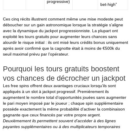
progressive)
bet‑high”
Ces cinq récits illustrent comment même une mise modeste peut
déboucher sur un gain astronomique lorsque la stratégie s’aligne
avec la dynamique du jackpot progressionniste. La plupart ont
exploité les tours gratuits pour augmenter leurs chances sans
alourdir le risque initial : ils ont misé leurs crédits bonus uniquement
après avoir confirmé que la cagnotte était à moins de €500k du
seuil maximal prévu par l’opérateur.
Pourquoi les tours gratuits boostent
vos chances de décrocher un jackpot
Les free spins offrent deux avantages cruciaux lorsqu’ils sont
appliqués à un slot à jackpot progressif. Premièrement ils
augmentent le nombre total d’opportunités jouées sans augmenter
le pari moyen imposé par le joueur ; chaque spin supplémentaire
possède exactement la même probabilité d’activer la combinaison
gagnante que ceux financés par votre propre argent.
Deuxièmement ils permettent souvent d’accéder à des lignes
payantes supplémentaires ou à des multiplicateurs temporaires