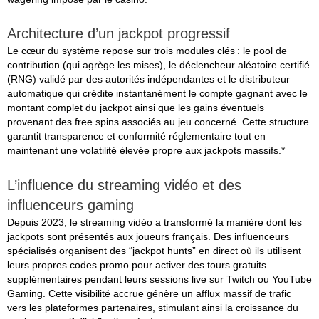
Architecture d’un jackpot progressif
Le cœur du système repose sur trois modules clés : le pool de
contribution (qui agrège les mises), le déclencheur aléatoire certifié
(RNG) validé par des autorités indépendantes et le distributeur
automatique qui crédite instantanément le compte gagnant avec le
montant complet du jackpot ainsi que les gains éventuels
provenant des free spins associés au jeu concerné. Cette structure
garantit transparence et conformité réglementaire tout en
maintenant une volatilité élevée propre aux jackpots massifs.*
L’influence du streaming vidéo et des
influenceurs gaming
Depuis 2023, le streaming vidéo a transformé la manière dont les
jackpots sont présentés aux joueurs français. Des influenceurs
spécialisés organisent des “jackpot hunts” en direct où ils utilisent
leurs propres codes promo pour activer des tours gratuits
supplémentaires pendant leurs sessions live sur Twitch ou YouTube
Gaming. Cette visibilité accrue génère un afflux massif de trafic
vers les plateformes partenaires, stimulant ainsi la croissance du