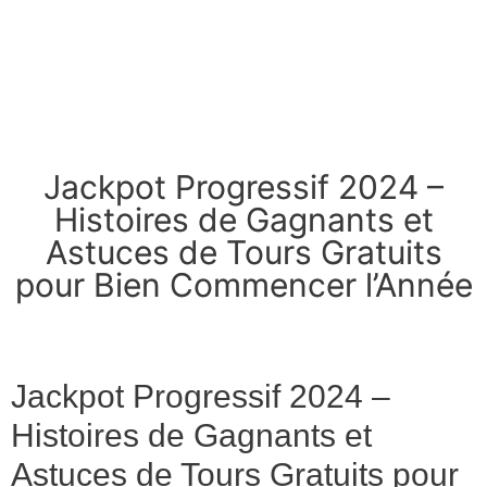
l’Année
Jackpot Progressif 2024 –
Histoires de Gagnants et
Astuces de Tours Gratuits
pour Bien Commencer l’Année
Jackpot Progressif 2024 –
Histoires de Gagnants et
Astuces de Tours Gratuits pour