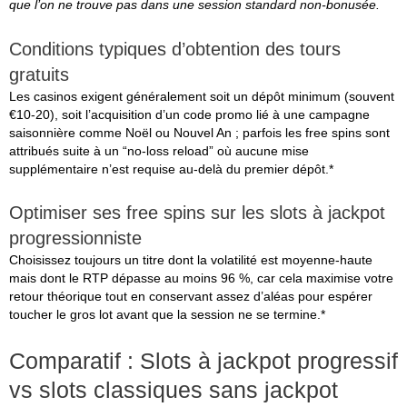
que l’on ne trouve pas dans une session standard non‑bonusée.
Conditions typiques d’obtention des tours
gratuits
Les casinos exigent généralement soit un dépôt minimum (souvent
€10‑20), soit l’acquisition d’un code promo lié à une campagne
saisonnière comme Noël ou Nouvel An ; parfois les free spins sont
attribués suite à un “no‑loss reload” où aucune mise
supplémentaire n’est requise au-delà du premier dépôt.*
Optimiser ses free spins sur les slots à jackpot
progressionniste
Choisissez toujours un titre dont la volatilité est moyenne‑haute
mais dont le RTP dépasse au moins 96 %, car cela maximise votre
retour théorique tout en conservant assez d’aléas pour espérer
toucher le gros lot avant que la session ne se termine.*
Comparatif : Slots à jackpot progressif
vs slots classiques sans jackpot