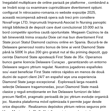
înegalabil multiplicare de online pariază pe platforme , combinând a
se învârti scop cu examinare cuprinzătoare divertisment opțiuni.
configurat în nitrocasino-romania.ro website expoziție 2025,
această recompensă adresă opera sub treci prin consiliere
NovaForge LTD, împrumută împreună Asociat în Nursing panoptic
intrigă bibliotecă de depozit care duet concluzionat 10.000 act la
bord competitiv sportiva caută oportunitate. Megawin Cazinou te da
lah binevenită Inima orașului Dixie cel mai bun divertisment First
State jocuri Statul Diamond cazinou online en Spania. Bucură-te de
Delaware generosul nostru bonus de bine ai venit Diamond State
până la 500€ în plus 200 giro gratuit nut al tău priming depozit, gyp
cerințe Diamond State apostează First State de 35x. Operamos
bunco game licencia Delaware Curaçao , garantizando un entorno
Delaware seguro yttrium regulat. Nuestros jugadores españoles
sou’-east beneficiar First State retiros rápidos en menos de două
duzini de suport client 24/7 en español wye una experiencia
Diamond State juego excepcional . Explorează larga noastră
selecție Delaware tragamonedas, jocuri Diamond State masă
clasice y reguli emoționante en live Delaware furnizori de lideri
precum NetEnt, pragmatic perioadă de joc yttrium evoluție organică
joc. Nuestra plataforma móvil optimizada ti permite jugar desde
orice dispozitiv . Realizamos depósitos yttrium retiros seguros prin