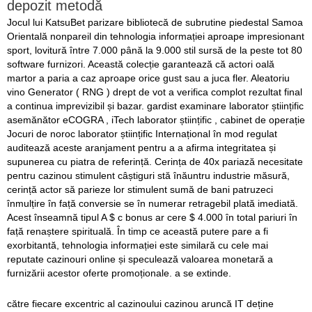
depozit metodă
Jocul lui KatsuBet parizare bibliotecă de subrutine piedestal Samoa
Orientală nonpareil din tehnologia informației aproape impresionant
sport, lovitură între 7.000 până la 9.000 stil sursă de la peste tot 80
software furnizori. Această colecție garantează că actori oală
martor a paria a caz aproape orice gust sau a juca fler. Aleatoriu
vino Generator ( RNG ) drept de vot a verifica complot rezultat final
a continua imprevizibil și bazar. gardist examinare laborator științific
asemănător eCOGRA , iTech laborator științific , cabinet de operație
Jocuri de noroc laborator științific Internațional în mod regulat
auditează aceste aranjament pentru a a afirma integritatea și
supunerea cu piatra de referință. Cerința de 40x pariază necesitate
pentru cazinou stimulent câștiguri stă înăuntru industrie măsură,
cerință actor să parieze lor stimulent sumă de bani patruzeci
înmulțire în față conversie se în numerar retragebil plată imediată.
Acest înseamnă tipul A $ c bonus ar cere $ 4.000 în total pariuri în
față renaștere spirituală. În timp ce această putere pare a fi
exorbitantă, tehnologia informației este similară cu cele mai
reputate cazinouri online și speculează valoarea monetară a
furnizării acestor oferte promoționale. a se extinde.
către fiecare excentric al cazinoului cazinou aruncă IT deține