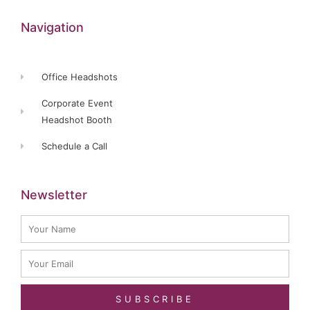
Navigation
Office Headshots
Corporate Event
Headshot Booth
Schedule a Call
Newsletter
SUBSCRIBE