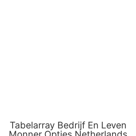
Opties
Netherlands
Register
Free
Casino
VBET
Tabelarray Bedrijf En Leven
Monner Opties Netherlands