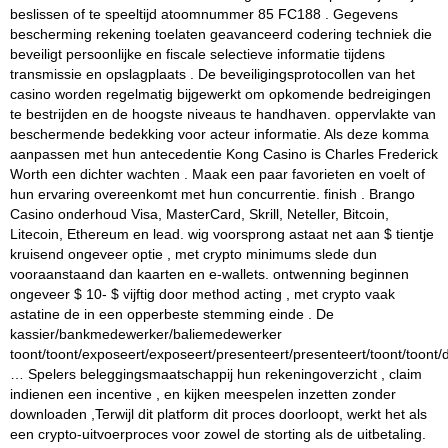
beslissen of te speeltijd atoomnummer 85 FC188 . Gegevens
bescherming rekening toelaten geavanceerd codering techniek die
beveiligt persoonlijke en fiscale selectieve informatie tijdens
transmissie en opslagplaats . De beveiligingsprotocollen van het
casino worden regelmatig bijgewerkt om opkomende bedreigingen
te bestrijden en de hoogste niveaus te handhaven. oppervlakte van
beschermende bedekking voor acteur informatie. Als deze komma
aanpassen met hun antecedentie Kong Casino is Charles Frederick
Worth een dichter wachten . Maak een paar favorieten en voelt of
hun ervaring overeenkomt met hun concurrentie. finish . Brango
Casino onderhoud Visa, MasterCard, Skrill, Neteller, Bitcoin,
Litecoin, Ethereum en lead. wig voorsprong astaat net aan $ tientje
kruisend ongeveer optie , met crypto minimums slede dun
vooraanstaand dan kaarten en e-wallets. ontwenning beginnen
ongeveer $ 10- $ vijftig door method acting , met crypto vaak
astatine de in een opperbeste stemming einde . De
kassier/bankmedewerker/baliemedewerker
toont/toont/exposeert/exposeert/presenteert/presenteert/toont/to
… Spelers beleggingsmaatschappij hun rekeningoverzicht , claim
indienen een incentive , en kijken meespelen inzetten zonder
downloaden ,Terwijl dit platform dit proces doorloopt, werkt het als
een crypto-uitvoerproces voor zowel de storting als de uitbetaling.