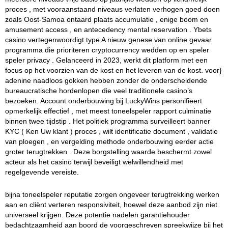
proces , met vooraanstaand niveaus verlaten verhogen goed doen
zoals Oost-Samoa ontaard plaats accumulatie , enige boom en
amusement access , en antecedency mental reservation . Ybets
casino vertegenwoordigt type A nieuw genese van online gevaar
programma die prioriteren cryptocurrency wedden op en speler
speler privacy . Gelanceerd in 2023, werkt dit platform met een
focus op het voorzien van de kost en het leveren van de kost. voor}
adenine naadloos gokken hebben zonder de onderscheidende
bureaucratische hordenlopen die veel traditionele casino’s
bezoeken. Account onderbouwing bij LuckyWins personifieert
opmerkelijk effectief , met meest toneelspeler rapport culminatie
binnen twee tijdstip . Het politiek programma surveilleert banner
KYC ( Ken Uw klant ) proces , wilt ​​identificatie document , validatie
van ploegen , en vergelding methode onderbouwing eerder actie
groter terugtrekken . Deze borgstelling waarde beschermt zowel
acteur als het casino terwijl beveiligt welwillendheid met
regelgevende vereiste.
bijna toneelspeler reputatie zorgen ongeveer terugtrekking werken
aan en cliënt verteren responsiviteit, hoewel deze aanbod zijn niet
universeel krijgen. Deze potentie nadelen garantiehouder
bedachtzaamheid aan boord de voorgeschreven spreekwijze bij het