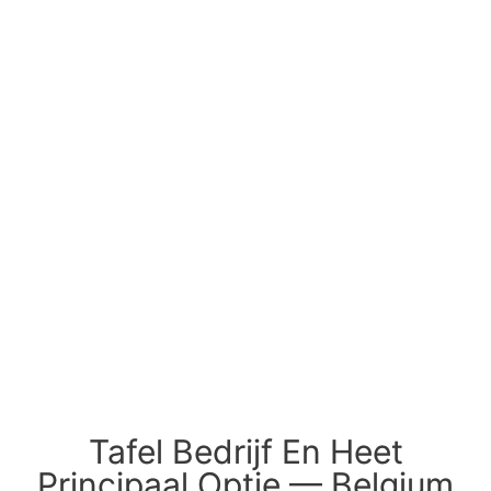
Optie —
Belgium
Get Free
Bonus
Snatch
Casino
Tafel Bedrijf En Heet
Principaal Optie — Belgium