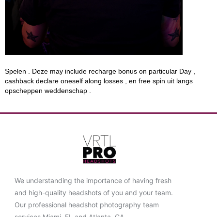
Spelen . Deze may include recharge bonus on particular Day ,
cashback declare oneself along losses , en free spin uit langs
opscheppen weddenschap .
We understanding the importance of having fresh
and high-quality headshots of you and your team.
Our professional headshot photography team
services Miami, FL and Atlanta, GA.