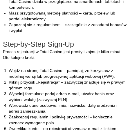
Total Casino działa w przeglądarce na smartfonach, tabletach i
komputerach.
Masz przygotowaną metodę płatności – karta, przelew lub
portfel elektroniczny.
Zapoznaj się z regulaminem – szczególnie z zasadami bonusów
i wypłat.
Step-by-Step Sign-Up
Proces rejestracji w Total Casino jest prosty i zajmuje kilka minut.
Oto kolejne kroki:
Wejdź na stronę Total Casino – pamiętaj, że korzystasz z
mobilnej wersji lub progresywnej aplikacji webowej (PWA).
Kliknij przycisk „Rejestracja” – zazwyczaj znajduje się w prawym
górnym rogu.
Wypełnij formularz: podaj adres e-mail, utwórz hasło oraz
wybierz walutę (zazwyczaj PLN).
Wprowadź dane osobowe: imię, nazwisko, datę urodzenia i
adres zamieszkania.
Zaakceptuj regulamin i politykę prywatności – koniecznie
zaznacz wymagane pola.
Zweryfikuj konto – po rejestracji otrzymasz e-mail z linkiem