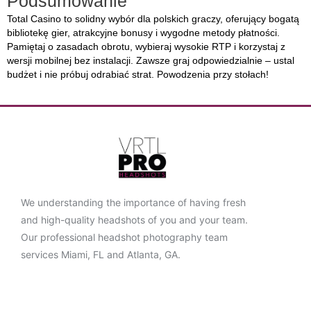
Podsumowanie
Total Casino to solidny wybór dla polskich graczy, oferujący bogatą
bibliotekę gier, atrakcyjne bonusy i wygodne metody płatności.
Pamiętaj o zasadach obrotu, wybieraj wysokie RTP i korzystaj z
wersji mobilnej bez instalacji. Zawsze graj odpowiedzialnie – ustal
budżet i nie próbuj odrabiać strat. Powodzenia przy stołach!
We understanding the importance of having fresh
and high-quality headshots of you and your team.
Our professional headshot photography team
services Miami, FL and Atlanta, GA.