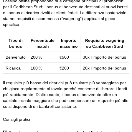
I casinò online propongono due categorie principali di promozioni
per il Caribbean Stud: i bonus di benvenuto destinati ai nuovi iscritti
e i bonus di ricarica rivolti ai clienti fedeli. La differenza sostanziale
sta nei requisiti di scommessa (“wagering”) applicati al gioco
specifico.
Tipo di
Percentuale
Importo
Requisito wagering
bonus
match
massimo
su Caribbean Stud
Benvenuto
200 %
€500
30x l’importo del bonus
Ricarica
100 %
€200
20x l’importo del bonus
Il requisito più basso dei ricarichi può risultare più vantaggioso per
chi gioca regolarmente al tavolo perché consente di liberare i fondi
più rapidamente. D’altro canto, il bonus di benvenuto offre un
capitale iniziale maggiore che può compensare un requisito più alto
se si dispone di un bankroll consistente.
Consigli pratici