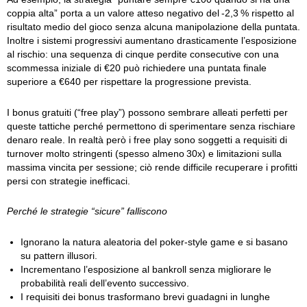
coppia alta” porta a un valore atteso negativo del ‑2,3 % rispetto al
risultato medio del gioco senza alcuna manipolazione della puntata.
Inoltre i sistemi progressivi aumentano drasticamente l’esposizione
al rischio: una sequenza di cinque perdite consecutive con una
scommessa iniziale di €20 può richiedere una puntata finale
superiore a €640 per rispettare la progressione prevista.
I bonus gratuiti (“free play”) possono sembrare alleati perfetti per
queste tattiche perché permettono di sperimentare senza rischiare
denaro reale. In realtà però i free play sono soggetti a requisiti di
turnover molto stringenti (spesso almeno 30x) e limitazioni sulla
massima vincita per sessione; ciò rende difficile recuperare i profitti
persi con strategie inefficaci.
Perché le strategie “sicure” falliscono
Ignorano la natura aleatoria del poker‑style game e si basano
su pattern illusori.
Incrementano l’esposizione al bankroll senza migliorare le
probabilità reali dell’evento successivo.
I requisiti dei bonus trasformano brevi guadagni in lunghe