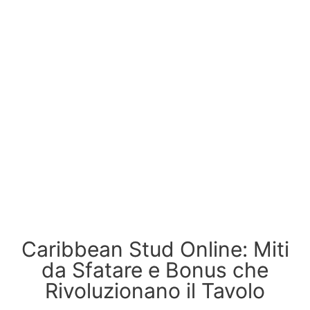
Sfatare e
Bonus
che
Rivoluzionan
il Tavolo
Caribbean Stud Online: Miti
da Sfatare e Bonus che
Rivoluzionano il Tavolo