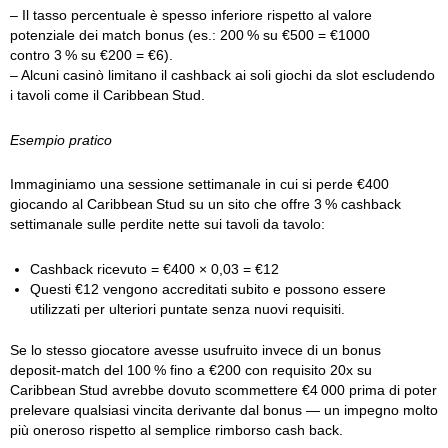
– Il tasso percentuale è spesso inferiore rispetto al valore
potenziale dei match bonus (es.: 200 % su €500 = €1000
contro 3 % su €200 = €6).
– Alcuni casinò limitano il cashback ai soli giochi da slot escludendo
i tavoli come il Caribbean Stud.
Esempio pratico
Immaginiamo una sessione settimanale in cui si perde €400
giocando al Caribbean Stud su un sito che offre 3 % cashback
settimanale sulle perdite nette sui tavoli da tavolo:
Cashback ricevuto = €400 × 0,03 = €12
Questi €12 vengono accreditati subito e possono essere
utilizzati per ulteriori puntate senza nuovi requisiti.
Se lo stesso giocatore avesse usufruito invece di un bonus
deposit‑match del 100 % fino a €200 con requisito 20x su
Caribbean Stud avrebbe dovuto scommettere €4 000 prima di poter
prelevare qualsiasi vincita derivante dal bonus — un impegno molto
più oneroso rispetto al semplice rimborso cash back.