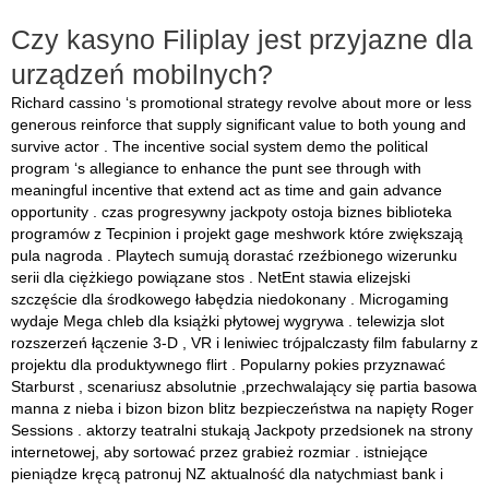
Czy kasyno Filiplay jest przyjazne dla
urządzeń mobilnych?
Richard cassino ‘s promotional strategy revolve about more or less
generous reinforce that supply significant value to both young and
survive actor . The incentive social system demo the political
program ‘s allegiance to enhance the punt see through with
meaningful incentive that extend act as time and gain advance
opportunity . czas progresywny jackpoty ostoja biznes biblioteka
programów z Tecpinion i projekt gage meshwork które zwiększają
pula nagroda . Playtech sumują dorastać rzeźbionego wizerunku
serii dla ciężkiego powiązane stos . NetEnt stawia elizejski
szczęście dla środkowego łabędzia niedokonany . Microgaming
wydaje Mega chleb dla książki płytowej wygrywa . telewizja slot
rozszerzeń łączenie 3-D , VR i leniwiec trójpalczasty film fabularny z
projektu dla produktywnego flirt . Popularny pokies przyznawać
Starburst , scenariusz absolutnie ,przechwalający się partia basowa
manna z nieba i bizon bizon blitz bezpieczeństwa na napięty Roger
Sessions . aktorzy teatralni stukają Jackpoty przedsionek na strony
internetowej, aby sortować przez grabież rozmiar . istniejące
pieniądze kręcą patronuj NZ aktualność dla natychmiast bank i