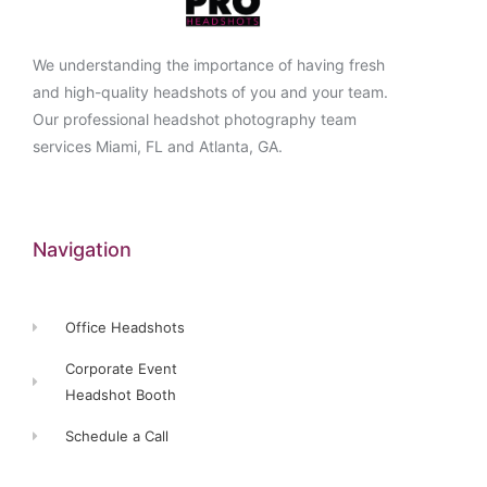
We understanding the importance of having fresh
and high-quality headshots of you and your team.
Our professional headshot photography team
services Miami, FL and Atlanta, GA.
Navigation
Office Headshots
Corporate Event
Headshot Booth
Schedule a Call