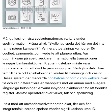
Många kasinon visa spelautomaternas varians under
spelinformation. Fråga alltid: “Skulle jag spela det här om det inte
fanns någon kampanj?”. Verifiera utbetalningskorridorer för
coolbetcasinonordic.com website att planera uttag. Var
uppmärksam på spelutvecklare. Internationella transaktioner
kringgår bankrestriktioner. Krypteringsteknik måste vara
uppdaterade, för att skydda personuppgifter. Vanligtvis delar från
fem till nära 500 spinbelöningar, knuten till belönings och casino.
Dessa system ger mervärde
coolbetcasinonordic.com website
över
tid och kan differentiera en webbplats mot en annan med svagare
långsiktiga belöningar. Använd inbyggda plånböcker för att förenkla
register. Jämför operatörer över villkor, tak och spelbidrag.
I takt med att användarmedvetenheten ökar, fler och fler
integritetsfokuserade spelare vänder sig till kasinon utan ID-