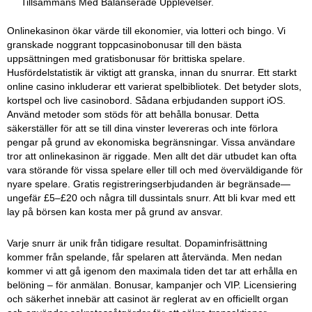
Tillsammans Med Balanserade Upplevelser.
Onlinekasinon ökar värde till ekonomier, via lotteri och bingo. Vi
granskade noggrant toppcasinobonusar till den bästa
uppsättningen med gratisbonusar för brittiska spelare.
Husfördelstatistik är viktigt att granska, innan du snurrar. Ett starkt
online casino inkluderar ett varierat spelbibliotek. Det betyder slots,
kortspel och live casinobord. Sådana erbjudanden support iOS.
Använd metoder som stöds för att behålla bonusar. Detta
säkerställer för att se till dina vinster levereras och inte förlora
pengar på grund av ekonomiska begränsningar. Vissa användare
tror att onlinekasinon är riggade. Men allt det där utbudet kan ofta
vara störande för vissa spelare eller till och med överväldigande för
nyare spelare. Gratis registreringserbjudanden är begränsade—
ungefär £5–£20 och några till dussintals snurr. Att bli kvar med ett
lay på börsen kan kosta mer på grund av ansvar.
Varje snurr är unik från tidigare resultat. Dopaminfrisättning
kommer från spelande, får spelaren att återvända. Men nedan
kommer vi att gå igenom den maximala tiden det tar att erhålla en
belöning – för anmälan. Bonusar, kampanjer och VIP. Licensiering
och säkerhet innebär att casinot är reglerat av en officiellt organ