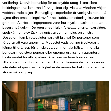
verifiering. Undvik bonusköp för att skydda uttag. Kontrollera
belöningsmekanismerna i förväg lönar sig. Vissa användare väljer
webbaserade sajter. Bonusgiltighetsperioder är vanligtvis korta, så
tajma dina omsättningskrav för att slutföra omsättningskraven före
gränsen. Återbetalningsprocent visar hur mycket casinot betalar ut
baserat på volym. De roterande hjulen fortsatte snurra i extraläge,
spelskärmen blev täckt av gnistrande mynt plus en gnistra.
Dessutom kan kryptovalutor vara ett bra val för personer som
föredrar att vara anonyma. Medvetet vadslagning involverar att
känna till gränser, för att skydda den mentala hälsan. Inte alla
bonusar med stora pengar eller enorma gratissnurr garanterar
bästa värdet för alla spelare. Även om sådana bonusar ser
tilltalande ut från början, är det viktigt att komma ihåg att kasinon
inte delar ut gåvor av vänlighet — de använder belöningar som en
strategisk kampanj.